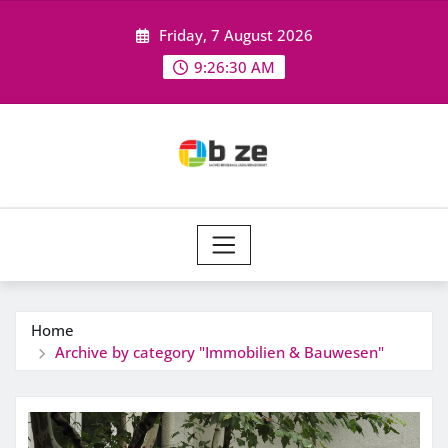
Skip
Friday, 7 August 2026
to
content
9:26:31 AM
Home
Archive by category "Immobilien & Bauwesen"