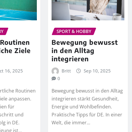
SPORT & HOBBY
BY
Bewegung bewusst
 Routinen
in den Alltag
iche Ziele
integrieren
Britt
Sep 10, 2025
ct 16, 2025
0
Bewegung bewusst in den Alltag
rtliche Routinen
integrieren stärkt Gesundheit,
Ziele anpassen.
Energie und Wohlbefinden.
ien für
Praktische Tipps für DE. In einer
schritt und
Welt, die immer…
olg in DE.
igung ist…