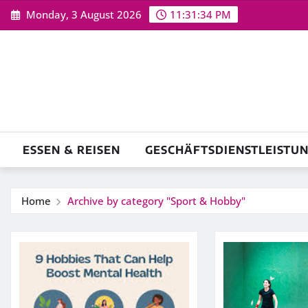
Skip
Monday, 3 August 2026
11:31:35 PM
to
content
ESSEN & REISEN
GESCHÄFTSDIENSTLEISTU
Home
Archive by category "Sport & Hobby"