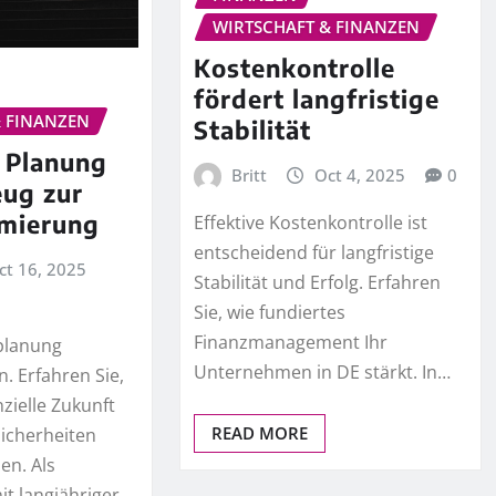
WIRTSCHAFT & FINANZEN
Kostenkontrolle
fördert langfristige
& FINANZEN
Stabilität
e Planung
Britt
Oct 4, 2025
0
eug zur
imierung
Effektive Kostenkontrolle ist
entscheidend für langfristige
ct 16, 2025
Stabilität und Erfolg. Erfahren
Sie, wie fundiertes
Finanzmanagement Ihr
zplanung
Unternehmen in DE stärkt. In…
n. Erfahren Sie,
nzielle Zukunft
READ MORE
icherheiten
en. Als
it langjähriger…