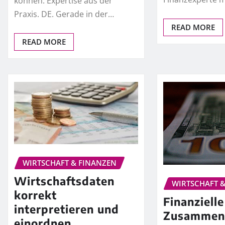
können. Expertise aus der
Praxis. DE. Gerade in der…
READ MORE
READ MORE
WIRTSCHAFT & FINANZEN
Wirtschaftsdaten
WIRTSCHAFT 
korrekt
Finanzielle
interpretieren und
Zusammen
einordnen