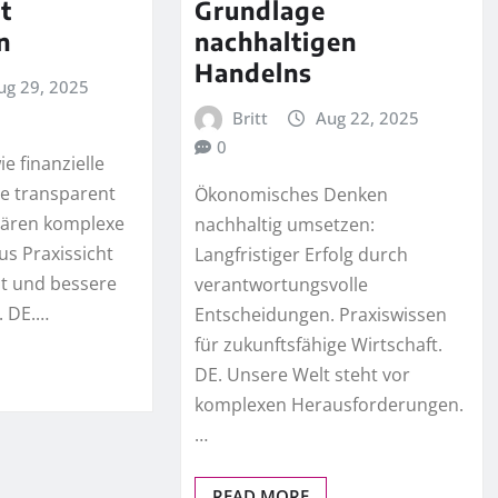
t
Grundlage
n
nachhaltigen
Handelns
ug 29, 2025
Britt
Aug 22, 2025
0
ie finanzielle
 transparent
Ökonomisches Denken
lären komplexe
nachhaltig umsetzen:
s Praxissicht
Langfristiger Erfolg durch
it und bessere
verantwortungsvolle
. DE.…
Entscheidungen. Praxiswissen
für zukunftsfähige Wirtschaft.
DE. Unsere Welt steht vor
komplexen Herausforderungen.
…
READ MORE