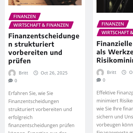
FINANZEN
FINANZEN
WIRTSCHAFT & FINANZEN
WIRTSCHAFT 
Finanzentscheidunge
Finanziell
n strukturiert
als Werkz
vorbereiten und
Risikomin
prüfen
Britt
O
Britt
Oct 26, 2025
0
0
Effektive Finan
Erfahren Sie, wie Sie
minimiert Risike
Finanzentscheidungen
wie Sie Ihre fina
strukturiert vorbereiten und
sichern und Uns
erfolgreich
vorbeugen könn
finanzentscheidungen prüfen
Finanzexperte m