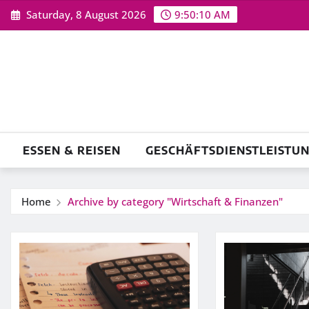
Skip
Saturday, 8 August 2026
9:50:11 AM
to
content
ESSEN & REISEN
GESCHÄFTSDIENSTLEISTU
Home
Archive by category "Wirtschaft & Finanzen"