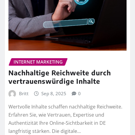
INTERNET MARKETING
Nachhaltige Reichweite durch
vertrauenswürdige Inhalte
Britt
Sep 8, 2025
0
Wertvolle Inhalte schaffen nachhaltige Reichweite.
Erfahren Sie, wie Vertrauen, Expertise und
Authentizität Ihre Online-Sichtbarkeit in DE
langfristig stärken. Die digitale…