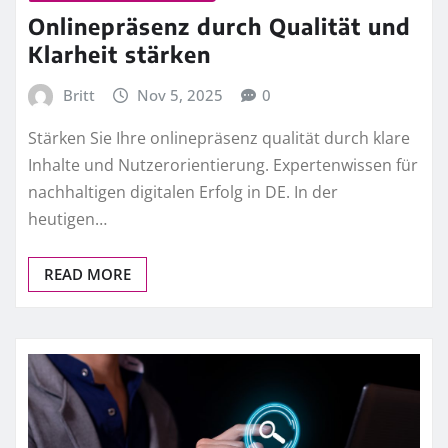
Onlinepräsenz durch Qualität und
Klarheit stärken
Britt
Nov 5, 2025
0
Stärken Sie Ihre onlinepräsenz qualität durch klare
Inhalte und Nutzerorientierung. Expertenwissen für
nachhaltigen digitalen Erfolg in DE. In der
heutigen…
READ MORE