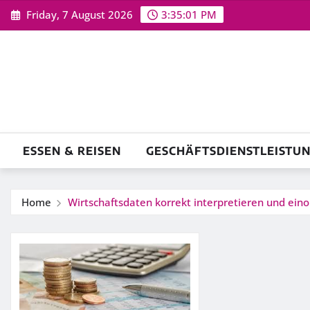
Skip
Friday, 7 August 2026
3:35:02 PM
to
content
ESSEN & REISEN
GESCHÄFTSDIENSTLEISTU
Home
Wirtschaftsdaten korrekt interpretieren und ein