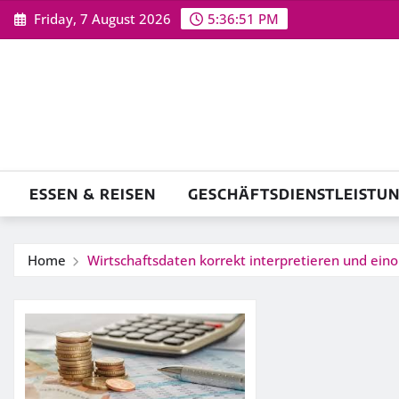
Skip
Friday, 7 August 2026
5:36:52 PM
to
content
ESSEN & REISEN
GESCHÄFTSDIENSTLEISTU
Home
Wirtschaftsdaten korrekt interpretieren und ein