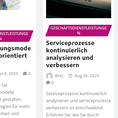
GESCHÄFTSDIENSTLEISTUNGE
N
ENSTLEISTUNGE
N
Serviceprozesse
stungsmode
kontinuierlich
orientiert
analysieren und
n
verbessern
ct 8, 2025
0
Britt
Aug 26, 2025
0
 Sie
modelle
Serviceprozesse kontinuierlich
 gestalten.
analysieren und serviceprozesse
tegien für mehr
verbessern ist entscheidend.
nheit und
Erfahren Sie, wie Sie durch