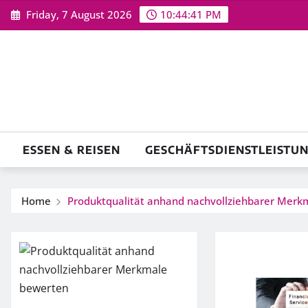
Skip
Friday, 7 August 2026
10:44:42 PM
to
content
ESSEN & REISEN
GESCHÄFTSDIENSTLEISTU
Home
Produktqualität anhand nachvollziehbarer Merk