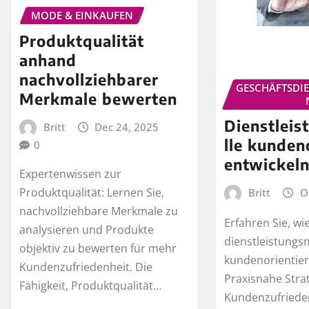
MODE & EINKAUFEN
Produktqualität
anhand
nachvollziehbarer
GESCHÄFTSDI
Merkmale bewerten
Dienstlei
Britt
Dec 24, 2025
lle kunden
0
entwickel
Expertenwissen zur
Produktqualität: Lernen Sie,
Britt
O
nachvollziehbare Merkmale zu
Erfahren Sie, wie
analysieren und Produkte
dienstleistungs
objektiv zu bewerten für mehr
kundenorientiert
Kundenzufriedenheit. Die
Praxisnahe Stra
Fähigkeit, Produktqualität…
Kundenzufriede