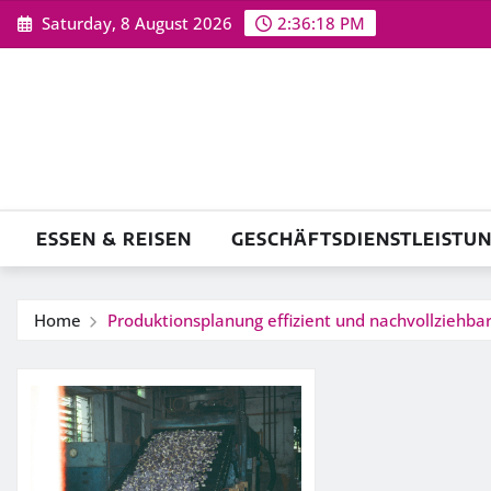
Skip
Saturday, 8 August 2026
2:36:19 PM
to
content
ESSEN & REISEN
GESCHÄFTSDIENSTLEISTU
Home
Produktionsplanung effizient und nachvollziehbar