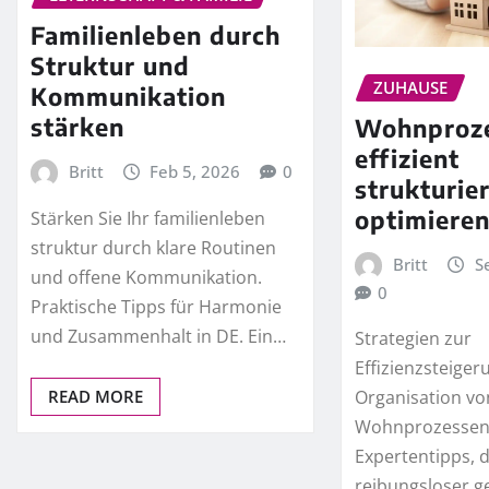
Familienleben durch
Struktur und
ZUHAUSE
Kommunikation
stärken
Wohnproz
effizient
Britt
Feb 5, 2026
0
strukturie
optimiere
Stärken Sie Ihr familienleben
struktur durch klare Routinen
Britt
S
und offene Kommunikation.
0
Praktische Tipps für Harmonie
und Zusammenhalt in DE. Ein…
Strategien zur
Effizienzsteige
READ MORE
Organisation vo
Wohnprozessen 
Expertentipps, d
reibungsloser ge