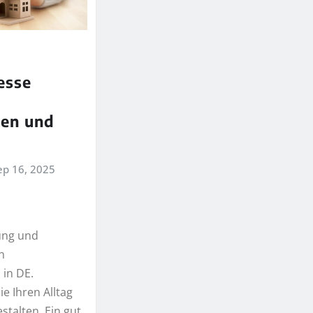
esse
ren und
n
ep 16, 2025
rung und
n
in DE.
ie Ihren Alltag
stalten. Ein gut