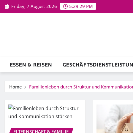
Skip
Friday, 7 August 2026
5:29:30 PM
to
content
ESSEN & REISEN
GESCHÄFTSDIENSTLEISTU
Home
Familienleben durch Struktur und Kommunikatio
ELTERNSCHAFT & FAMILIE