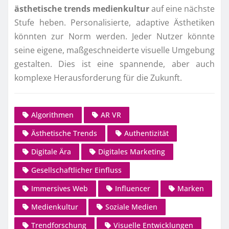
ästhetische trends medienkultur
auf eine nächste
Stufe heben. Personalisierte, adaptive Ästhetiken
könnten zur Norm werden. Jeder Nutzer könnte
seine eigene, maßgeschneiderte visuelle Umgebung
gestalten. Dies ist eine spannende, aber auch
komplexe Herausforderung für die Zukunft.
Algorithmen
AR VR
Ästhetische Trends
Authentizität
Digitale Ära
Digitales Marketing
Gesellschaftlicher Einfluss
Immersives Web
Influencer
Marken
Medienkultur
Soziale Medien
Trendforschung
Visuelle Entwicklungen