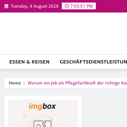
Skip
Tuesday, 4 August 2026
7:55:52 PM
to
content
ESSEN & REISEN
GESCHÄFTSDIENSTLEISTU
Home
Warum ein Job als Pflegefachkraft der richtige Kar