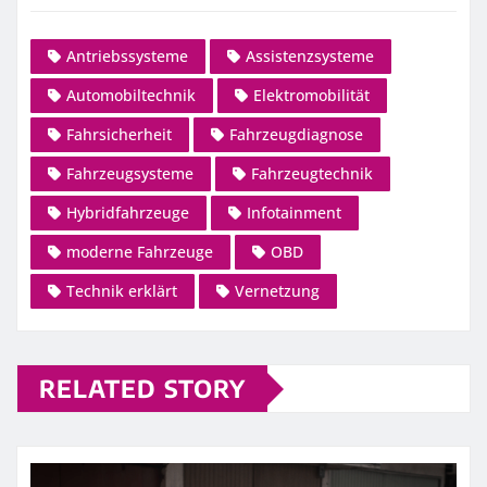
Antriebssysteme
Assistenzsysteme
Automobiltechnik
Elektromobilität
Fahrsicherheit
Fahrzeugdiagnose
Fahrzeugsysteme
Fahrzeugtechnik
Hybridfahrzeuge
Infotainment
moderne Fahrzeuge
OBD
Technik erklärt
Vernetzung
RELATED STORY